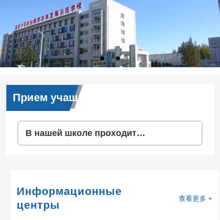
Прием учащихся
В нашей школе проходит
С
конференция по приему студентов в
у
ов
2016 году
Информационные
查看更多 +
центры