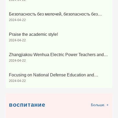
церемонию
Безопасность без мелочей, безопасность без
2024-04-22
праздников!
Praise the academic style!
2024-04-22
Zhangjiakou Wenhua Electric Power Teachers and
2024-04-22
Students Visited and Studied Shijiazhuang Institute of
Technology
Focusing on National Defense Education and
2024-04-22
Striving to Be a Patriotic Student - Zhangjiakou
Wenhua Electric Power Vocational and Technical
School launches the "National Defense Education
Day" activity
воспитание
Больше. +