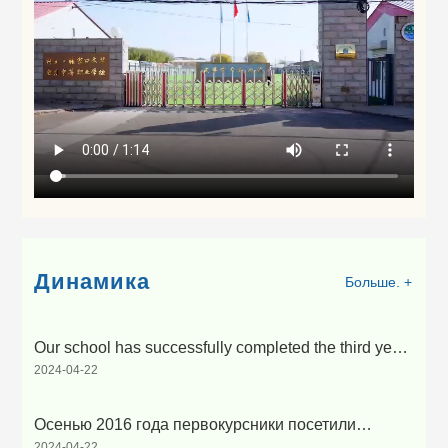
Динамика
Больше. +
Our school has successfully completed the third year
2024-04-22
of free tuition and refund for students in the spring of
2013
Осенью 2016 года первокурсники посетили
2024-04-22