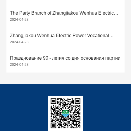
массовой линии
профессионального училища КПК о реализации
программы « Пять образований» по практической
The Party Branch of Zhangjiakou Wenhua Electric
деятельности партии в области образования на
2024-04-23
Power Vocational School of the Communist Party of
массовой линии
China held a symposium on the practical education
activities of the Party's mass line, with a real-time
Zhangjiakou Wenhua Electric Power Vocational
translation of 36/10000 Партийное отделение
2024-04-23
School grandly holds the annual commendation and
Чжанцзякоуского Вэньхуаского
Party's mass line practical education activity
электротехнического училища провело симпозиум
conference, with 41/10000 real-time translation and
Празднование 90 - летия со дня основания партии
по практической образовательной деятельности
translation Чжанцзякоу Вэньхуа
2024-04-23
партии на массовой линии 划译 Партийное
Электротехническая средняя школа торжественно
отделение Чжанцзякоуского Вэньхуаского
провела ежегодную конференцию по признанию и
электротехнического училища провело симпозиум
практической образовательной деятельности
по практической образовательной деятельности
партии на массовой линии 划译 Чжанцзякоу
Quick navigation
партии на массовой линии
Вэньхуа Электротехническая средняя школа
торжественно провела ежегодную конференцию
по признанию и практической образовательной
деятельности партии на массовой линии