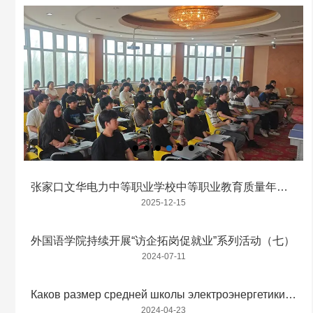
张家口文华电力中等职业学校中等职业教育质量年度
报告2025年
2025-12-15
外国语学院持续开展“访企拓岗促就业”系列活动（七）
2024-07-11
Каков размер средней школы электроэнергетики в
Чжанцзякоу?
2024-04-23