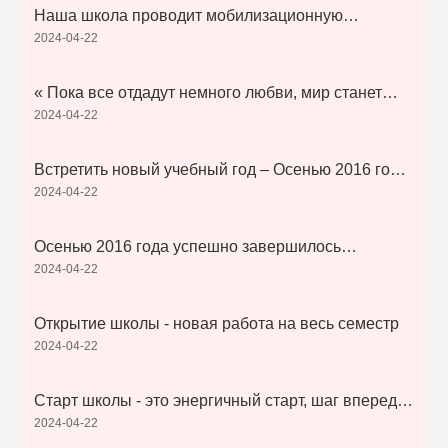
Наша школа проводит мобилизационную
2024-04-22
конференцию « поднять праведность, деревья
свежих ветров, обуздать плохое поведение в
кампусе »
« Пока все отдадут немного любви, мир станет
2024-04-22
прекрасным человеком» - все учителя и студенты
нашей школы пожертвуют любовь
Встретить новый учебный год – Осенью 2016 года
2024-04-22
в школу приедут новые ученики
Осенью 2016 года успешно завершилось
2024-04-22
обучение детей
Открытие школы - новая работа на весь семестр
2024-04-22
Старт школы - это энергичный старт, шаг вперед,
2024-04-22
работа в течение всего семестра.