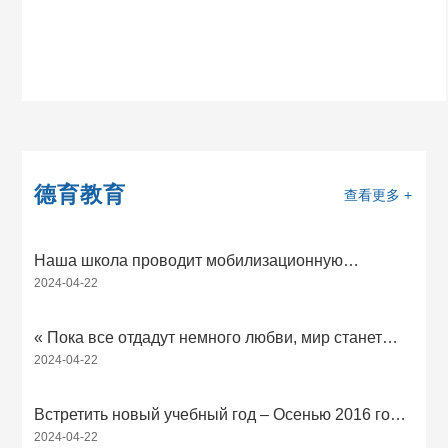
德育教育
查看更多 +
Наша школа проводит мобилизационную
2024-04-22
конференцию « поднять праведность, деревья
свежих ветров, обуздать плохое поведение в
кампусе »
« Пока все отдадут немного любви, мир станет
2024-04-22
прекрасным человеком» - все учителя и студенты
нашей школы пожертвуют любовь
Встретить новый учебный год – Осенью 2016 года
2024-04-22
в школу приедут новые ученики