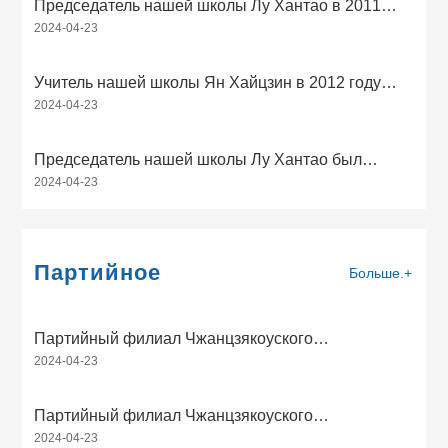
человеком
Председатель нашей школы Лу Хантао в 2011
2024-04-23
году был выбран Ассоциацией частного
образования провинции Хэбэй в качестве
выдающегося директора частной школы
Учитель нашей школы Ян Хайцзин в 2012 году
провинции Хэбэй
2024-04-23
был назван Чжанцзякоуским муниципальным
бюро образования передовым человеком в 2011
году
Председатель нашей школы Лу Хантао был
2024-04-23
признан выдающимся учителем частной школы
профессионального обучения в Чжанцзякоу в
2011 году
Партийное
Больше.+
Партийный филиал Чжанцзякоуского
2024-04-23
Вэньхуаского энергетического среднего
профессионального училища КПК о реализации
программы « Пять образований» по практической
Партийный филиал Чжанцзякоуского
деятельности партии в области образования на
2024-04-23
Вэньхуаского энергетического среднего