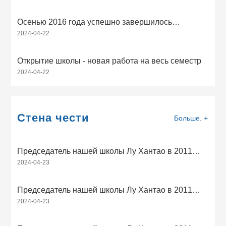
Осенью 2016 года успешно завершилось
2024-04-22
обучение детей
Открытие школы - новая работа на весь семестр
2024-04-22
Стена чести
Больше. +
Председатель нашей школы Лу Хантао в 2011
2024-04-23
году был назван Чжанцзякоуским муниципальным
бюро образования передовым человеком в
студенческой работе в 2010 году
Председатель нашей школы Лу Хантао в 2011
2024-04-23
году был признан рабочим комитетом
высокотехнологичного района КПК передовым